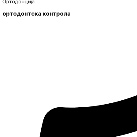
Ортодонција
ортодонтска контрола