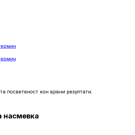
термин
термин
та посветеност кон врвни резултати.
а насмевка