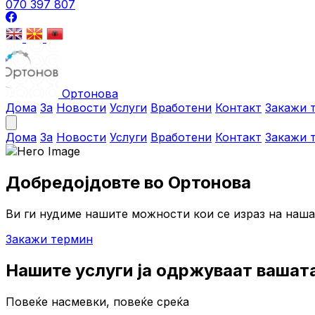
070 397 807
Ортонова
Дома
За
Новости
Услуги
Вработени
Контакт
Закажи 
Дома
За
Новости
Услуги
Вработени
Контакт
Закажи 
Добредојдовте во Ортонова
Ви ги нудиме нашите можности кои се израз на наша
Закажи термин
Нашите услуги ја одржуваат вашат
Повеќе насмевки, повеќе среќа