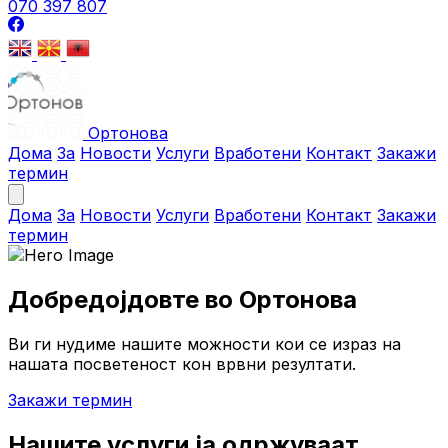
070 397 807
Ортонова
Дома
За
Новости
Услуги
Вработени
Контакт
Закажи
термин
Дома
За
Новости
Услуги
Вработени
Контакт
Закажи
термин
Добредојдовте во Ортонова
Ви ги нудиме нашите можности кои се израз на
нашата посветеност кон врвни резултати.
Закажи термин
Нашите услуги ја одржуваат