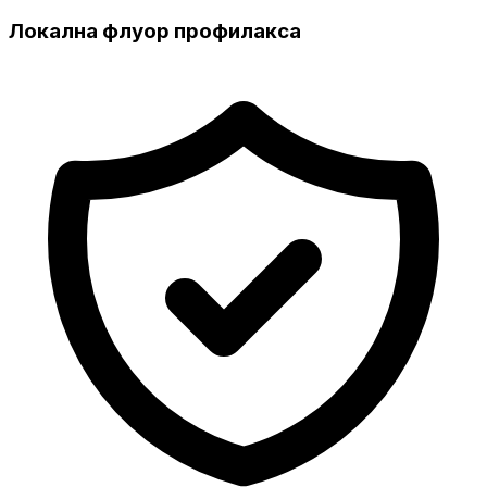
Локална флуор профилакса