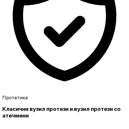
Протетика
Класични вузил протези и вузил протези со
атечмени