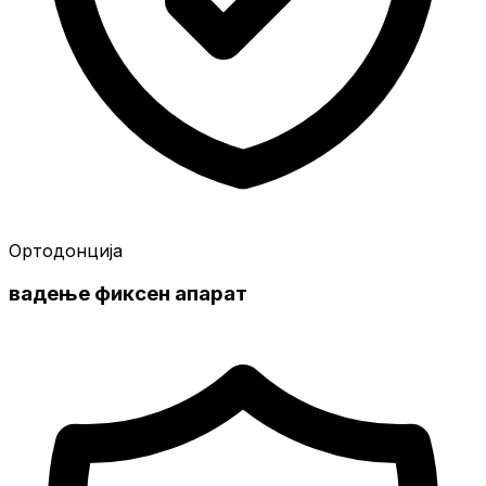
Ортодонција
вадење фиксен апарат