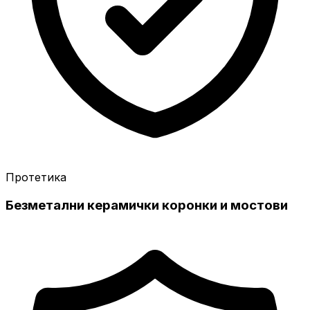
Протетика
Безметални керамички коронки и мостови