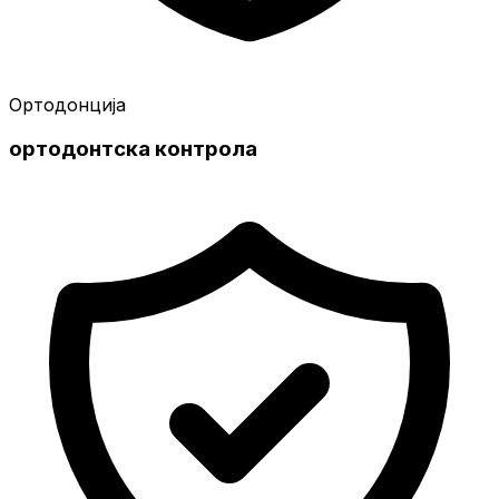
Ортодонција
ортодонтска контрола