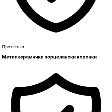
Протетика
Металкерамички порцелански коронки