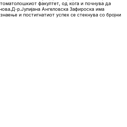
Стоматолошкиот факултет, од кога и почнува да
онова.Д-р.Јулијана Ангеловска Зафироска има
 знаење и постигнатиот успех се стекнува со бројни