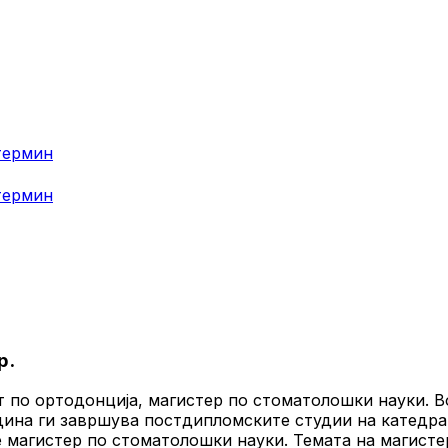
термин
термин
р.
ст по ортодонција, магистер по стоматолошки науки.
 година ги завршува постдипломските студии на катед
е магистер по стоматолошки науки. Темата на магистер