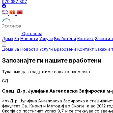
070 397 807
Ортонова
Дома
За
Новости
Услуги
Вработени
Контакт
Закажи 
Дома
За
Новости
Услуги
Вработени
Контакт
Закажи 
Запознајте ги нашите вработени
Тука сме да ја задржиме вашата насмевка
СД
Спец. Д-р. Јулијана Ангеловска Зафироска м-
<b>Д-р. Јулијана Ангеловска Зафироска е специјали
факултет Св. Кирил и Методиј во Скопје, a во 2012
Скопје со постигнат успех 9,7 и се стекнува со звањ