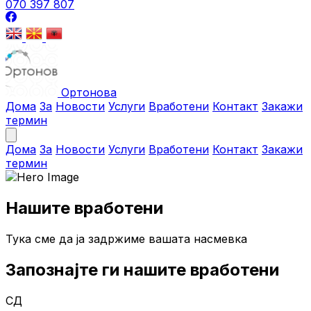
070 397 807
Ортонова
Дома
За
Новости
Услуги
Вработени
Контакт
Закажи
термин
Дома
За
Новости
Услуги
Вработени
Контакт
Закажи
термин
Нашите вработени
Тука сме да ја задржиме вашата насмевка
Запознајте ги нашите вработени
СД