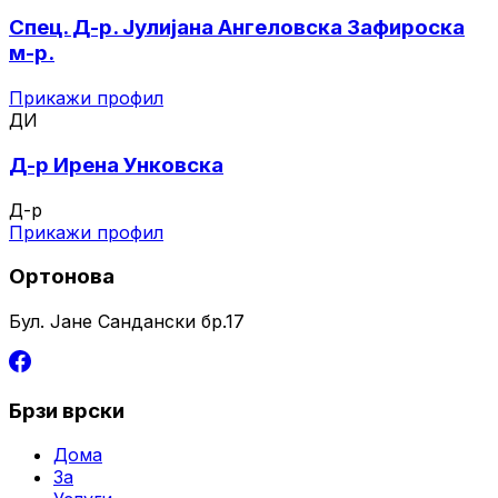
Спец. Д-р. Јулијана Ангеловска Зафироска
м-р.
Прикажи профил
ДИ
Д-р Ирена Унковска
Д-р
Прикажи профил
Ортонова
Бул. Јане Сандански бр.17
Брзи врски
Дома
За