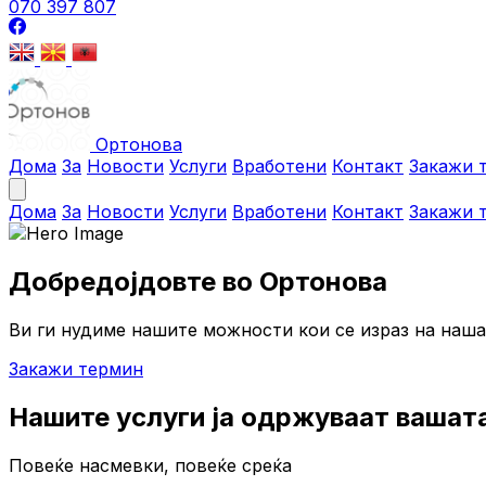
070 397 807
Ортонова
Дома
За
Новости
Услуги
Вработени
Контакт
Закажи 
Дома
За
Новости
Услуги
Вработени
Контакт
Закажи 
Добредојдовте во Ортонова
Ви ги нудиме нашите можности кои се израз на наша
Закажи термин
Нашите услуги ја одржуваат вашат
Повеќе насмевки, повеќе среќа