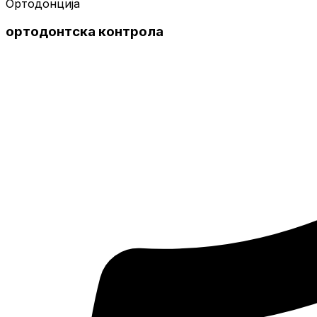
Ортодонција
ортодонтска контрола