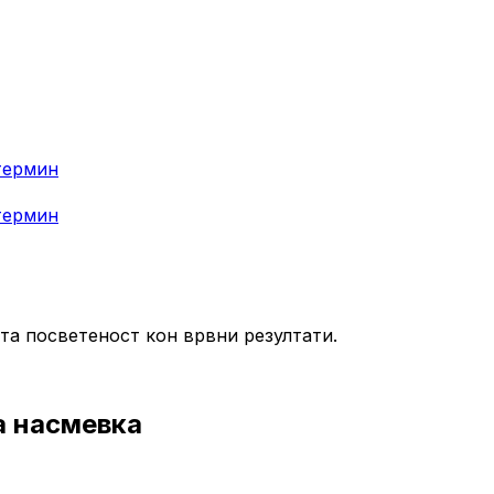
термин
термин
та посветеност кон врвни резултати.
а насмевка