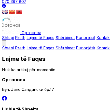
070 397 807
Ортонова
Shtëpi
Rreth
Lajme të Faqes
Shërbimet
Punonjësit
Kontakt
Shtëpi
Rreth
Lajme të Faqes
Shërbimet
Punonjësit
Kontakt
Lajme të Faqes
Nuk ka artikuj për momentin
Ортонова
Бул. Јане Сандански бр.17
Lidhje të Shpejta