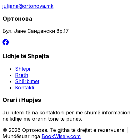
julijana@ortonova.mk
Ортонова
Бул. Јане Сандански бр.17
Lidhje të Shpejta
Shtëpi
Rreth
Shërbimet
Kontakti
Orari i Hapjes
Ju lutemi të na kontaktoni për më shumë informacion
në lidhje me orarin tonë të punës.
© 2026 Ортонова. Të gjitha të drejtat e rezervuara. |
Mundësuar nga
BookWisely.com