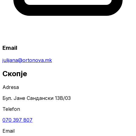
Email
julijana@ortonova.mk
Скопје
Adresa
Бул. Јане Сандански 13B/03
Telefon
070 397 807
Email