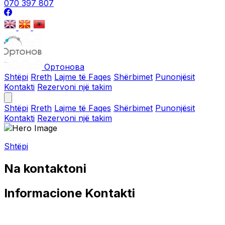
070 397 807
Ортонова
Shtëpi
Rreth
Lajme të Faqes
Shërbimet
Punonjësit
Kontakti
Rezervoni një takim
Shtëpi
Rreth
Lajme të Faqes
Shërbimet
Punonjësit
Kontakti
Rezervoni një takim
Shtëpi
Na kontaktoni
Informacione Kontakti