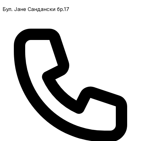
Бул. Јане Сандански бр.17