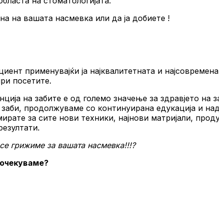
областа на стоматологијата.
а на вашата насмевка или да ја добиете !
применувајќи ја најквалитетната и најсовремена те
при посетите.
на забите е од големо значење за здравјето на заби
 заби, продолжуваме со континуирана едукација и на
рмирате за сите нови техники, најнови матријали, про
резултати.
се грижиме за вашата насмевка!!!?
ве очекуваме?