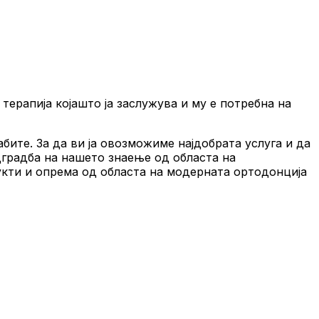
рапија којашто ја заслужува и му е потребна на
те. За да ви ја овозможиме најдобрата услуга и да
дградба на нашето знаење од областа на
дукти и опрема од областа на модерната ортодонција