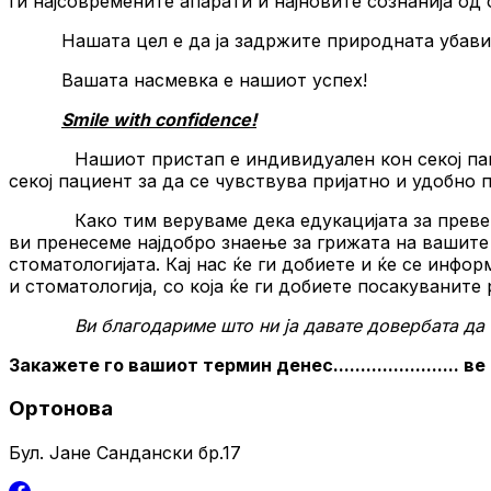
ги најсовремените апарати и најновите сознанија од 
Нашата цел е да ја задржите природната убавин
Вашата насмевка е нашиот успех!
Smile with confidence!
Нашиот пристап е индивидуален кон секој пациент 
секој пациент за да се чувствува пријатно и удобно 
Како тим веруваме дека едукацијата за превенција 
ви пренесеме најдобро знаење за грижата на вашите
стоматологијата. Кај нас ќе ги добиете и ќе се инфо
и стоматологија, со која ќе ги добиете посакуваните 
Ви благодариме што ни ја давате довербата да 
Закажете го вашиот термин денес....................... 
Ортонова
Бул. Јане Сандански бр.17