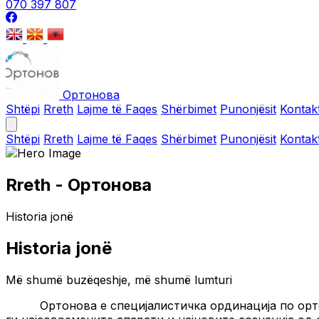
070 397 807
Ортонова
Shtëpi
Rreth
Lajme të Faqes
Shërbimet
Punonjësit
Kontakt
Shtëpi
Rreth
Lajme të Faqes
Shërbimet
Punonjësit
Kontakt
Rreth - Ортонова
Historia jonë
Historia jonë
Më shumë buzëqeshje, më shumë lumturi
Ортонова е специјалистичка ординација по орт